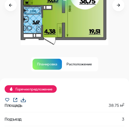
Планировка
Расположение
В продаже
Горячее предложение
2
Площадь
38.75 м
Подъезд
3