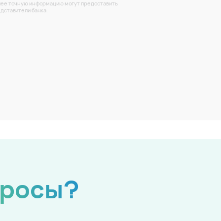
ее точную информацию могут предоставить
дставители банка.
просы?