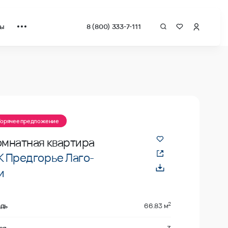
ты
8 (800) 333-7-111
а квадрат от застройщика.
Горячее предложение
омнатная квартира
 Предгорье Лаго-
и
2
дь
66.83 м