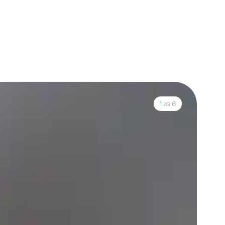
1
из 6