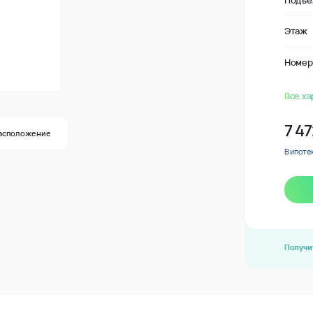
Подъе
Этаж
Номер
Все ха
7 4
асположение
В ипотек
Получи