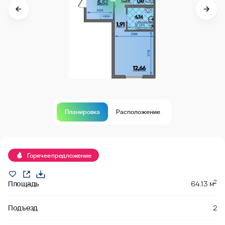
Планировка
Расположение
В продаже
Горячее предложение
2
Площадь
64.13 м
Подъезд
2