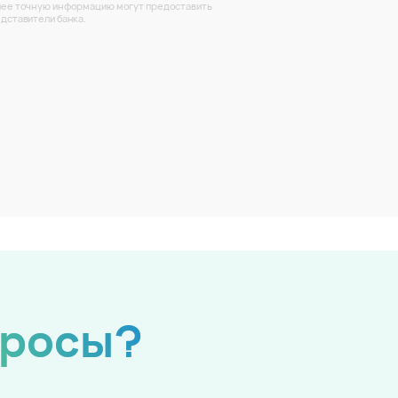
ее точную информацию могут предоставить
дставители банка.
просы?