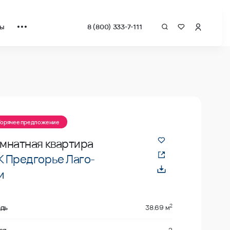
ты
8 (800) 333-7-111
за квадрат от застройщика.
Горячее предложение
омнатная квартира
 Предгорье Лаго-
и
2
дь
38.69 м