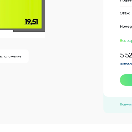
Подъе
Этаж
Номер
Все ха
5 5
асположение
В ипотек
Получи