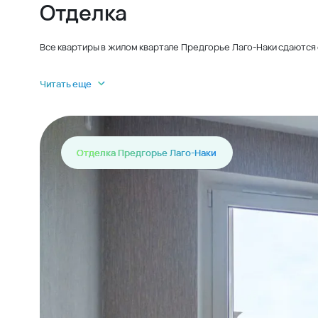
Отделка
Все квартиры в жилом квартале Предгорье Лаго-Наки сдаются 
Читать еще
Отделка Предгорье Лаго-Наки