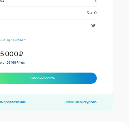
зд
2
3
из
9
051
рактеристики
25 000
₽
у от 26 168 ₽/мес.
Забронировать
ть предложение
Запись на экскурсию