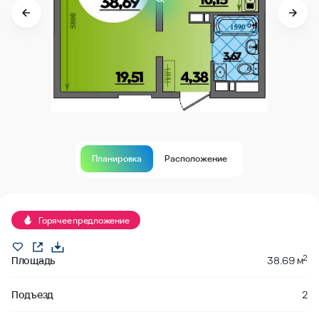
Планировка
Расположение
В продаже
Горячее предложение
2
Площадь
38.69 м
Подъезд
2