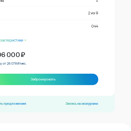
зд
2
2
из
9
044
рактеристики
06 000
₽
у от 26 078 ₽/мес.
Забронировать
ть предложение
Запись на экскурсию