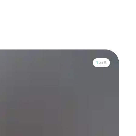
1
из 6