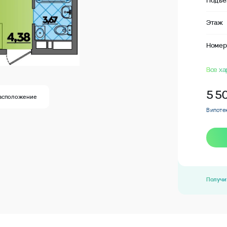
Подъе
Этаж
Номер
Все ха
5 5
асположение
В ипотек
Получи