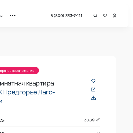
ты
8 (800) 333-7-111
а квадрат от застройщика.
Горячее предложение
омнатная квартира
 Предгорье Лаго-
и
2
дь
38.69 м