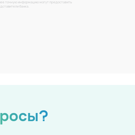
ее точную информацию могут предоставить
дставители банка.
просы?