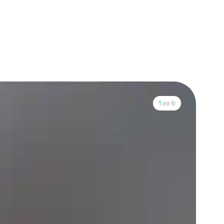
1
из 6