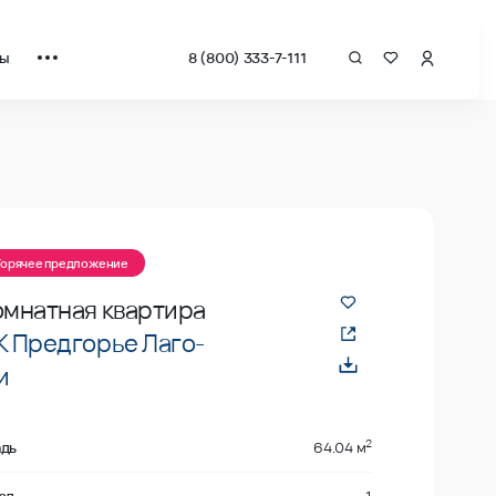
ты
8 (800) 333-7-111
а квадрат от застройщика.
Горячее предложение
омнатная квартира
 Предгорье Лаго-
и
2
дь
64.04 м