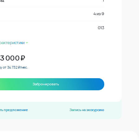
зд
1
4
из
9
013
рактеристики
33 000
₽
у от 34 732 ₽/мес.
Забронировать
ть предложение
Запись на экскурсию