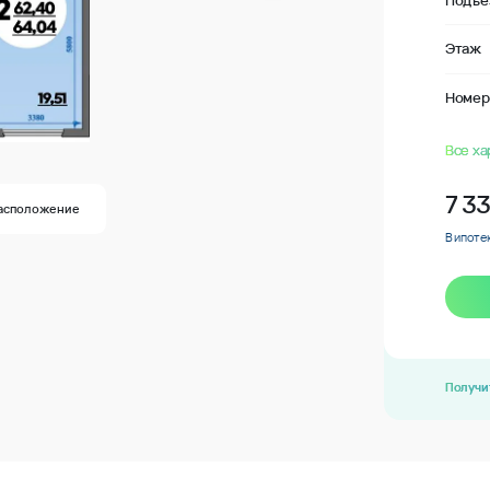
Подъе
Этаж
Номер
Все ха
7 3
асположение
В ипотек
Получи