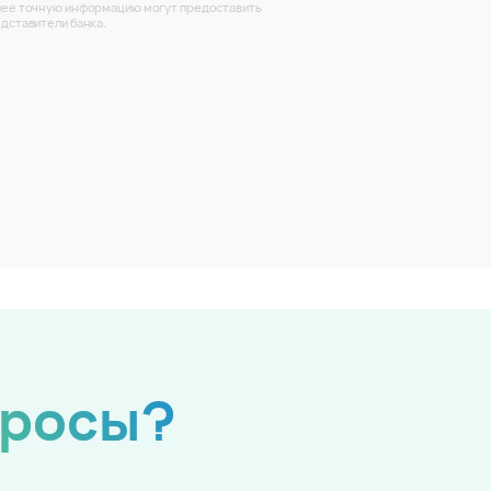
ее точную информацию могут предоставить
дставители банка.
просы?