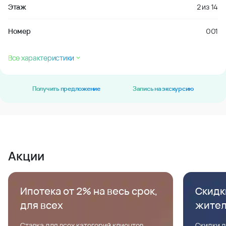
Этаж
2
из
14
Номер
001
Все характеристики
Получить предложение
Запись на экскурсию
Акции
Ипотека от 2% на весь срок,
Скидк
для всех
жите
Ставка для всех категорий клиентов,
Скидки д