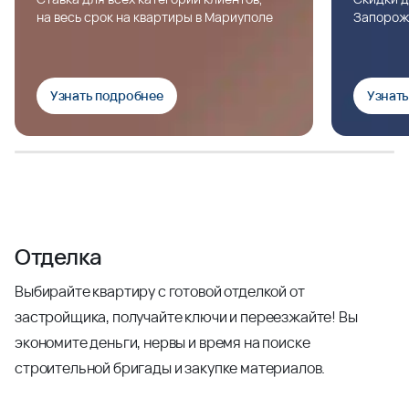
на весь срок на квартиры в Мариуполе
Запорож
Узнать подробнее
Узнат
Отделка
Выбирайте квартиру с готовой отделкой от
застройщика, получайте ключи и переезжайте! Вы
экономите деньги, нервы и время на поиске
строительной бригады и закупке материалов.