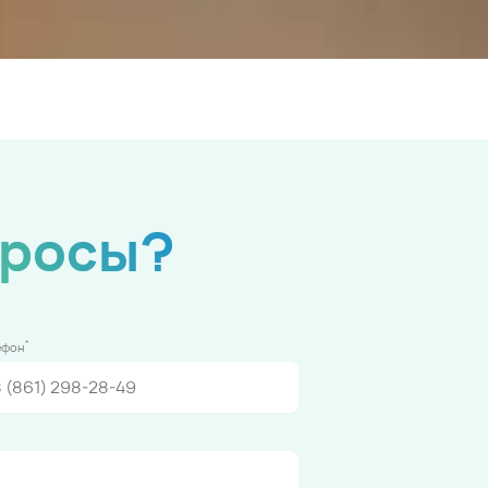
просы?
*
ефон