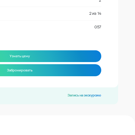
2
2
из
14
057
Узнать цену
Забронировать
Запись на экскурсию