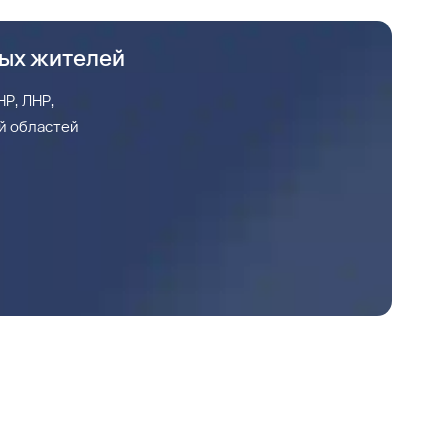
ных жителей
Р, ЛНР,
й областей