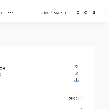
ты
8 (800) 333-7-111
ра
й
2
58.60 м