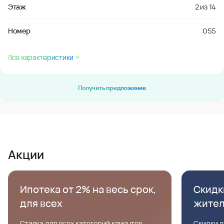
Этаж
2
из
14
Номер
055
Все характеристики
Получить предложение
Акции
Ипотека от 2% на весь срок,
Скидк
для всех
жите
Ставка для всех категорий клиентов,
Скидки д