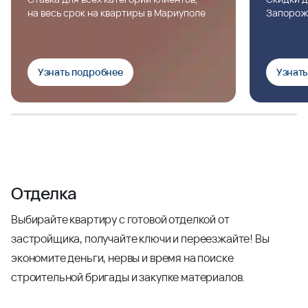
на весь срок на квартиры в Мариуполе
Запорож
Узнать подробнее
Узнат
Отделка
Выбирайте квартиру с готовой отделкой от
застройщика, получайте ключи и переезжайте! Вы
экономите деньги, нервы и время на поиске
строительной бригады и закупке материалов.