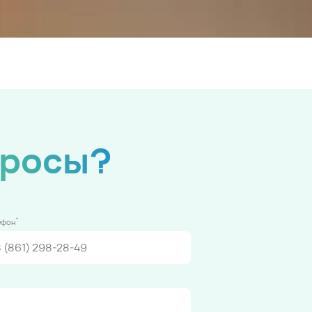
просы?
*
ефон