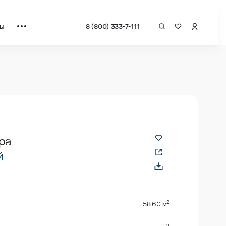
ты
8 (800) 333-7-111
ра
й
2
58.60 м