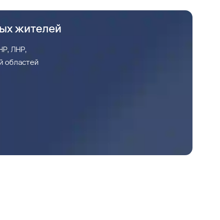
ных жителей
Р, ЛНР,
й областей