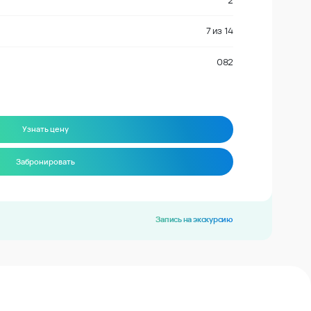
2
7
из
14
082
Узнать цену
Забронировать
Запись на экскурсию