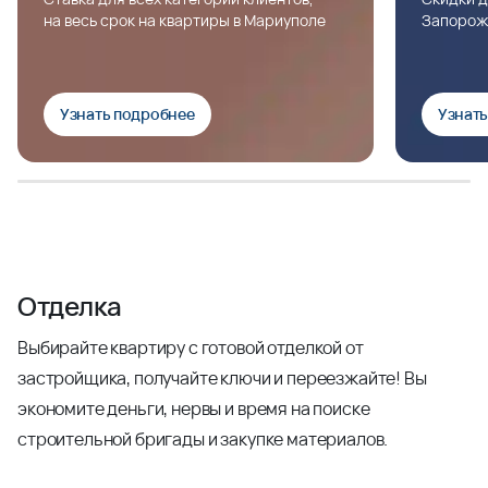
на весь срок на квартиры в Мариуполе
Запорож
Узнать подробнее
Узнат
Отделка
Выбирайте квартиру с готовой отделкой от
застройщика, получайте ключи и переезжайте! Вы
экономите деньги, нервы и время на поиске
строительной бригады и закупке материалов.