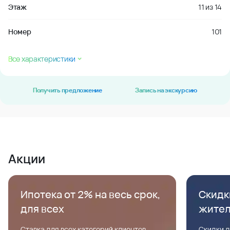
Этаж
11
из
14
Номер
101
Все характеристики
Получить предложение
Запись на экскурсию
Акции
Ипотека от 2% на весь срок,
Скидк
для всех
жите
Ставка для всех категорий клиентов,
Скидки д