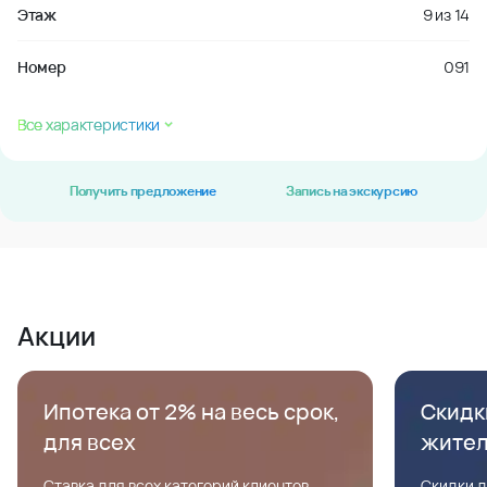
Этаж
9
из
14
Номер
091
Все характеристики
Получить предложение
Запись на экскурсию
Акции
Ипотека от 2% на весь срок,
Скидк
для всех
жите
Ставка для всех категорий клиентов,
Скидки д