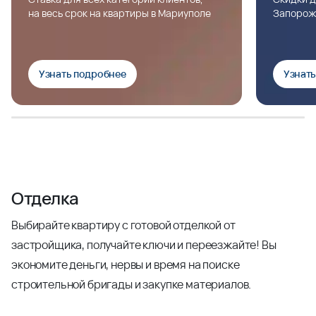
на весь срок на квартиры в Мариуполе
Запорож
Узнать подробнее
Узнат
Отделка
Выбирайте квартиру с готовой отделкой от
застройщика, получайте ключи и переезжайте! Вы
экономите деньги, нервы и время на поиске
строительной бригады и закупке материалов.