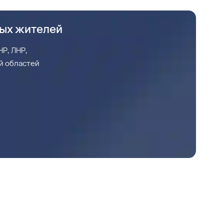
ных жителей
Р, ЛНР,
й областей