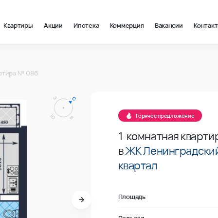
Квартиры
Акции
Ипотека
Коммерция
Вакансии
Контак
ж 8, 44.68 м2 в Мариуполь
квартал, №086
ртира № 086
В продаже
квартал, №086
Горячее предложение
1-комнатная кварти
в
ЖК Ленинградски
квартал
Площадь