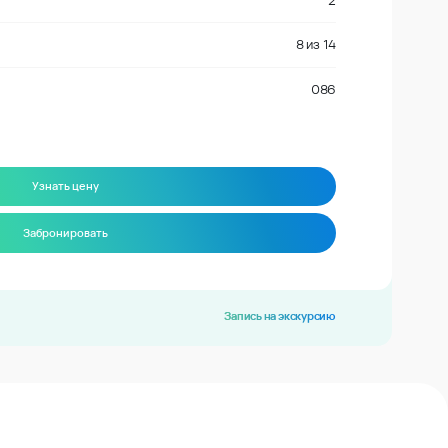
2
8
из
14
086
Узнать цену
Забронировать
Запись на экскурсию