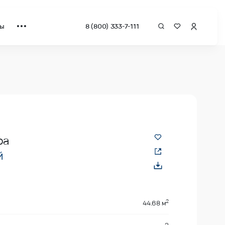
ты
8 (800) 333-7-111
ра
й
2
44.68 м