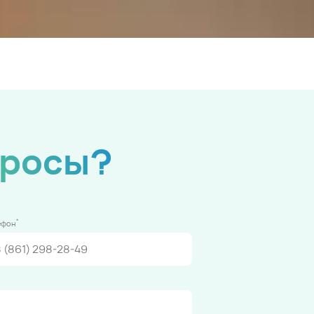
просы?
*
ефон