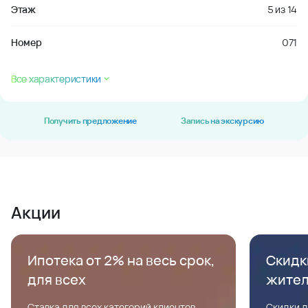
Этаж
5
из
14
Номер
071
Все характеристики
Получить предложение
Запись на экскурсию
Акции
Ипотека от 2% на весь срок,
Скидк
для всех
жите
Ставка для всех категорий клиентов,
Скидки д