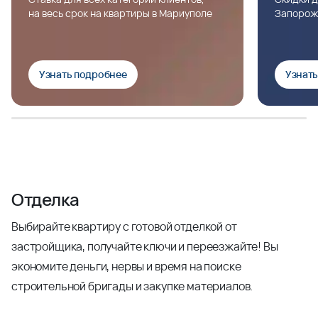
на весь срок на квартиры в Мариуполе
Запорож
Узнать подробнее
Узнат
Отделка
Выбирайте квартиру с готовой отделкой от
застройщика, получайте ключи и переезжайте! Вы
экономите деньги, нервы и время на поиске
строительной бригады и закупке материалов.