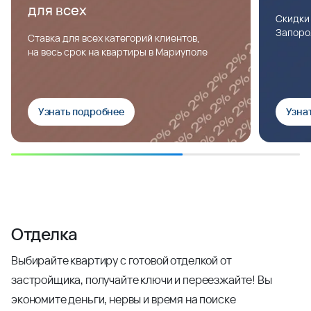
для всех
Скидки
Запоро
Ставка для всех категорий клиентов,
на весь срок на квартиры в Мариуполе
Узнать подробнее
Узна
Отделка
Выбирайте квартиру с готовой отделкой от
застройщика, получайте ключи и переезжайте! Вы
экономите деньги, нервы и время на поиске