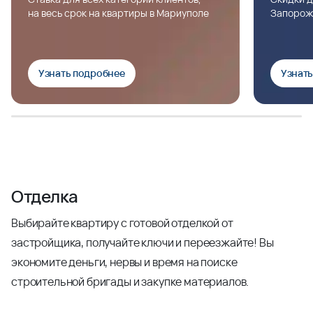
на весь срок на квартиры в Мариуполе
Запорож
Узнать подробнее
Узнат
Отделка
Выбирайте квартиру с готовой отделкой от
застройщика, получайте ключи и переезжайте! Вы
экономите деньги, нервы и время на поиске
строительной бригады и закупке материалов.