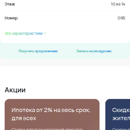
Этаж
10
из
14
Номер
095
Все характеристики
Получить предложение
Запись на экскурсию
Акции
Ипотека от 2% на весь срок,
Скидк
для всех
жите
Ставка для всех категорий клиентов,
Скидки д