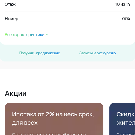
Этаж
10
из
14
Номер
094
Все характеристики
Получить предложение
Запись на экскурсию
Акции
Ипотека от 2% на весь срок,
Скидк
для всех
жите
Ставка для всех категорий клиентов,
Скидки д