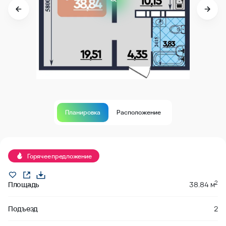
Планировка
Расположение
В продаже
Горячее предложение
2
Площадь
38.84 м
Подъезд
2