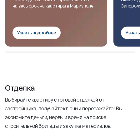
на весь срок на квартиры в Мариуполе
Запорож
Узнать подробнее
Узнат
Отделка
Выбирайте квартиру с готовой отделкой от
застройщика, получайте ключи и переезжайте! Вы
экономите деньги, нервы и время на поиске
строительной бригады и закупке материалов.