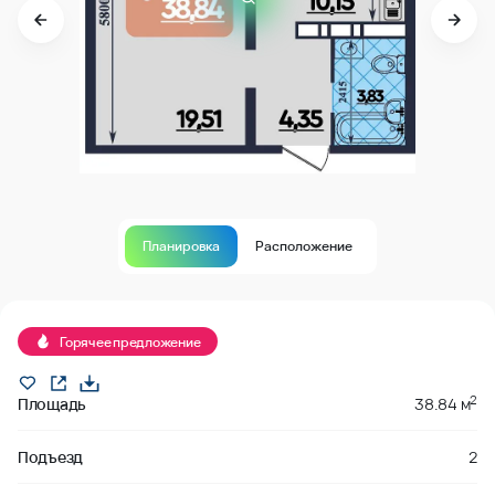
Планировка
Расположение
В продаже
Горячее предложение
2
Площадь
38.84 м
Подъезд
2