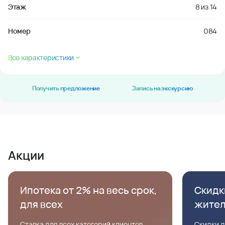
Этаж
8
из
14
Номер
084
Все характеристики
Получить предложение
Запись на экскурсию
Акции
Ипотека от 2% на весь срок,
Скидк
для всех
жите
Ставка для всех категорий клиентов,
Скидки д