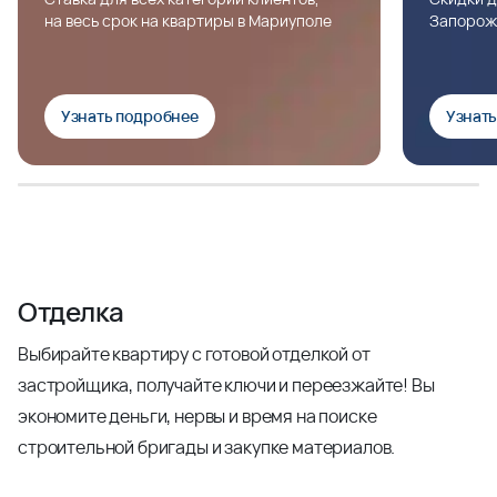
на весь срок на квартиры в Мариуполе
Запорож
Узнать подробнее
Узнат
Отделка
Выбирайте квартиру с готовой отделкой от
застройщика, получайте ключи и переезжайте! Вы
экономите деньги, нервы и время на поиске
строительной бригады и закупке материалов.