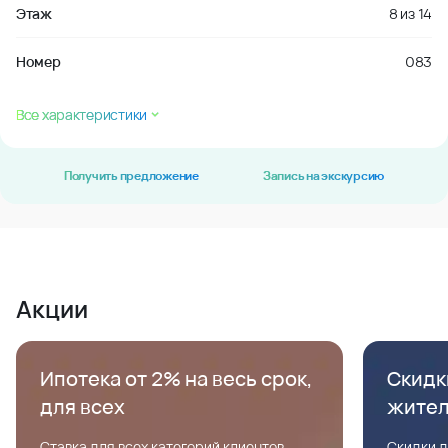
Этаж
8
из
14
Номер
083
Все характеристики
Получить предложение
Запись на экскурсию
Акции
Ипотека от 2% на весь срок,
Скидк
для всех
жите
Ставка для всех категорий клиентов,
Скидки д