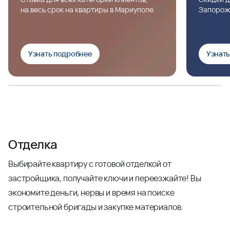
на весь срок на квартиры в Мариуполе
Запорож
Узнать подробнее
Узнат
Отделка
Выбирайте квартиру с готовой отделкой от
застройщика, получайте ключи и переезжайте! Вы
экономите деньги, нервы и время на поиске
строительной бригады и закупке материалов.