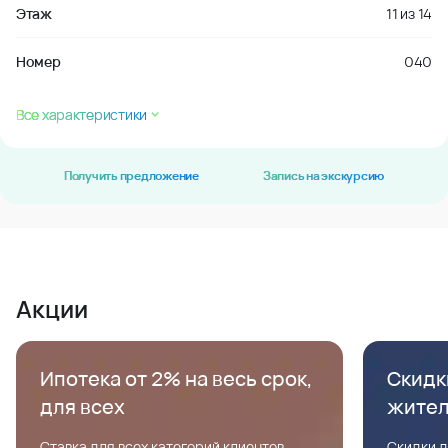
Этаж
11
из
14
Номер
040
Все характеристики
Получить предложение
Запись на экскурсию
Акции
Ипотека от 2% на весь срок,
Скидк
для всех
жите
Ставка для всех категорий клиентов,
Скидки д