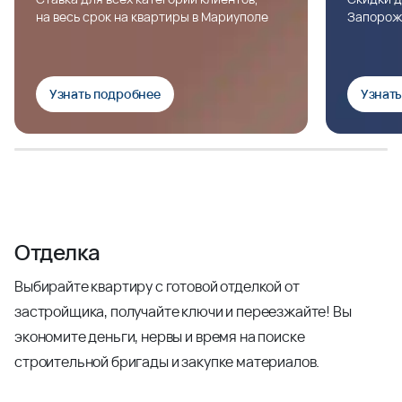
на весь срок на квартиры в Мариуполе
Запорож
Узнать подробнее
Узнат
Отделка
Выбирайте квартиру с готовой отделкой от
застройщика, получайте ключи и переезжайте! Вы
экономите деньги, нервы и время на поиске
строительной бригады и закупке материалов.