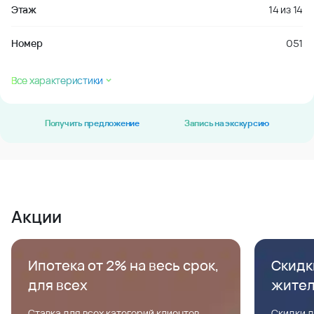
Этаж
14
из
14
Номер
051
Все характеристики
Получить предложение
Запись на экскурсию
Акции
Ипотека от 2% на весь срок,
Скидк
для всех
жите
Ставка для всех категорий клиентов,
Скидки д