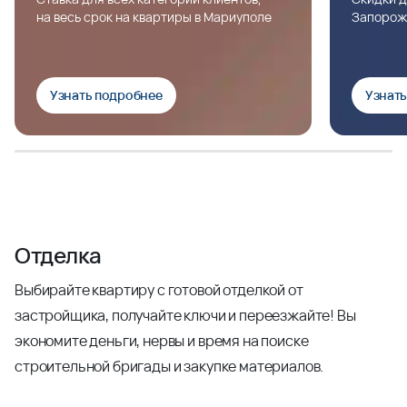
на весь срок на квартиры в Мариуполе
Запорож
Узнать подробнее
Узнат
Отделка
Выбирайте квартиру с готовой отделкой от
застройщика, получайте ключи и переезжайте! Вы
экономите деньги, нервы и время на поиске
строительной бригады и закупке материалов.