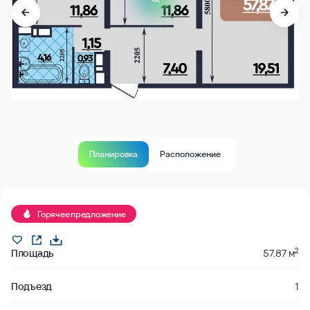
Планировка
Расположение
В продаже
Горячее предложение
2
Площадь
57.87 м
Подъезд
1