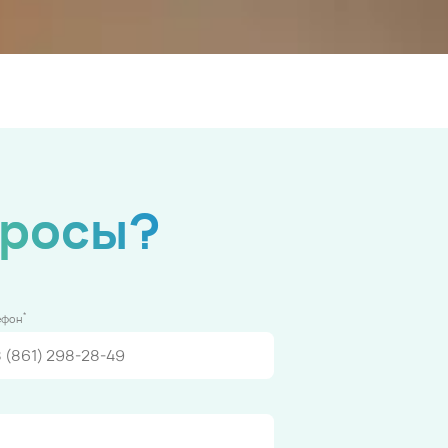
просы?
*
ефон