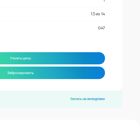
1
13
из
14
047
Узнать цену
Забронировать
Запись на экскурсию