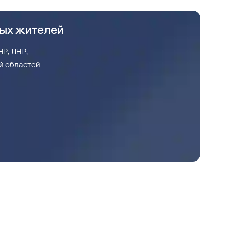
ных жителей
Р, ЛНР,
й областей