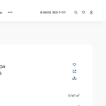
ты
8 (800) 333-7-111
ра
й
2
57.87 м