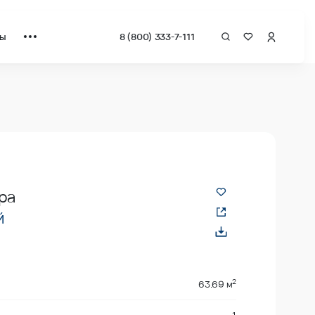
ты
8 (800) 333-7-111
ра
й
2
63.69 м