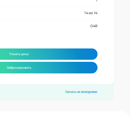
1
14
из
14
049
Узнать цену
Забронировать
Запись на экскурсию