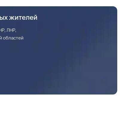
ных жителей
Р, ЛНР,
й областей