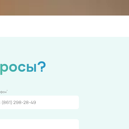
просы?
*
ефон