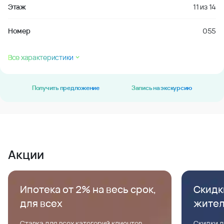
Этаж
11
из
14
Номер
055
Все характеристики
Получить предложение
Запись на экскурсию
Акции
Ипотека от 2% на весь срок,
Скидк
для всех
жите
Ставка для всех категорий клиентов,
Скидки д