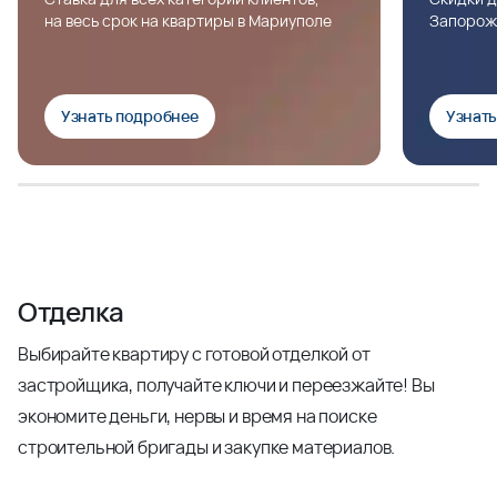
на весь срок на квартиры в Мариуполе
Запорож
Узнать подробнее
Узнат
Отделка
Выбирайте квартиру с готовой отделкой от
застройщика, получайте ключи и переезжайте! Вы
экономите деньги, нервы и время на поиске
строительной бригады и закупке материалов.