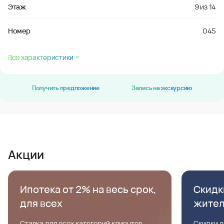
Этаж
9
из
14
Номер
045
Все характеристики
Получить предложение
Запись на экскурсию
Акции
Ипотека от 2% на весь срок,
Скидк
для всех
жите
Ставка для всех категорий клиентов,
Скидки д