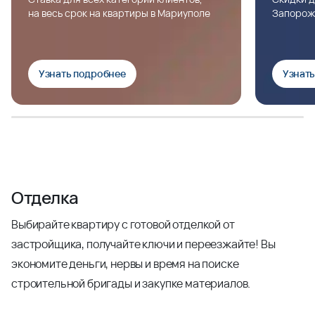
на весь срок на квартиры в Мариуполе
Запорож
Узнать подробнее
Узнат
Отделка
Выбирайте квартиру с готовой отделкой от
застройщика, получайте ключи и переезжайте! Вы
экономите деньги, нервы и время на поиске
строительной бригады и закупке материалов.