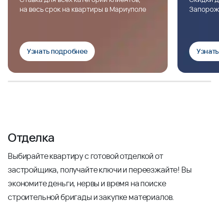
на весь срок на квартиры в Мариуполе
Запорож
Узнать подробнее
Узнат
Отделка
Выбирайте квартиру с готовой отделкой от
застройщика, получайте ключи и переезжайте! Вы
экономите деньги, нервы и время на поиске
строительной бригады и закупке материалов.