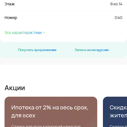
Этаж
8
из
14
Номер
040
Все характеристики
Получить предложение
Запись на экскурсию
Акции
Ипотека от 2% на весь срок,
Скидк
для всех
жите
Ставка для всех категорий клиентов,
Скидки д