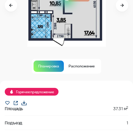
Планировка
Расположение
В продаже
Горячее предложение
2
Площадь
37.31 м
Подъезд
1