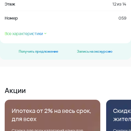
Этаж
12
из
14
Номер
059
Все характеристики
Получить предложение
Запись на экскурсию
Акции
Ипотека от 2% на весь срок,
Скидк
для всех
жите
Ставка для всех категорий клиентов,
Скидки д