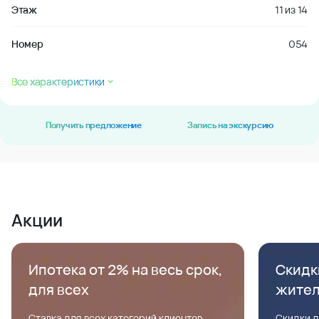
Этаж
11
из
14
Номер
054
Все характеристики
Получить предложение
Запись на экскурсию
Акции
Ипотека от 2% на весь срок,
Скидк
для всех
жите
Ставка для всех категорий клиентов,
Скидки д