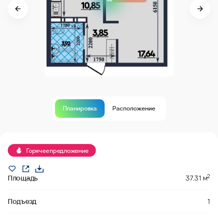
Планировка
Расположение
В продаже
Горячее предложение
2
Площадь
37.31 м
Подъезд
1