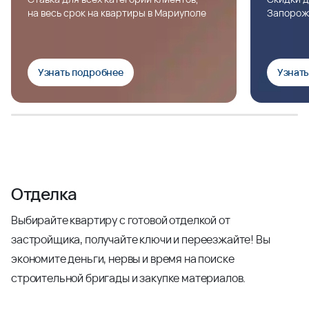
на весь срок на квартиры в Мариуполе
Запорож
Узнать подробнее
Узнат
Отделка
Выбирайте квартиру с готовой отделкой от
застройщика, получайте ключи и переезжайте! Вы
экономите деньги, нервы и время на поиске
строительной бригады и закупке материалов.