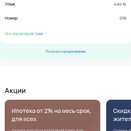
Этаж
4
из
14
Номер
019
Все характеристики
Получить предложение
Акции
Ипотека от 2% на весь срок,
Скидк
для всех
жите
Ставка для всех категорий клиентов,
Скидки д