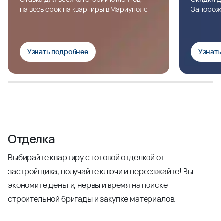
на весь срок на квартиры в Мариуполе
Запорож
Узнать подробнее
Узнат
Отделка
Выбирайте квартиру с готовой отделкой от
застройщика, получайте ключи и переезжайте! Вы
экономите деньги, нервы и время на поиске
строительной бригады и закупке материалов.