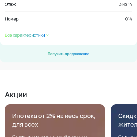
Этаж
3
из
14
Номер
014
Все характеристики
Получить предложение
Акции
Ипотека от 2% на весь срок,
Скидк
для всех
жите
Ставка для всех категорий клиентов,
Скидки д