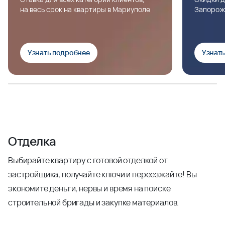
на весь срок на квартиры в Мариуполе
Запорож
Узнать подробнее
Узнат
Отделка
Выбирайте квартиру с готовой отделкой от
застройщика, получайте ключи и переезжайте! Вы
экономите деньги, нервы и время на поиске
строительной бригады и закупке материалов.