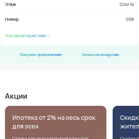
Этаж
12
из
14
Номер
058
Все характеристики
Получить предложение
Запись на экскурсию
Акции
Ипотека от 2% на весь срок,
Скидк
для всех
жите
Ставка для всех категорий клиентов,
Скидки д