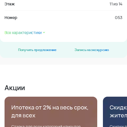
Этаж
11
из
14
Номер
053
Все характеристики
Получить предложение
Запись на экскурсию
Акции
Ипотека от 2% на весь срок,
Скидк
для всех
жите
Ставка для всех категорий клиентов,
Скидки д