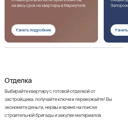
на весь срок на квартиры в Мариуполе
Запорож
Узнать подробнее
Узнат
Отделка
Выбирайте квартиру с готовой отделкой от
застройщика, получайте ключи и переезжайте! Вы
экономите деньги, нервы и время на поиске
строительной бригады и закупке материалов.