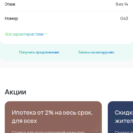
Этаж
9
из
14
Номер
043
Все характеристики
Получить предложение
Запись на экскурсию
Акции
Ипотека от 2% на весь срок,
Скидк
для всех
жите
Ставка для всех категорий клиентов,
Скидки д