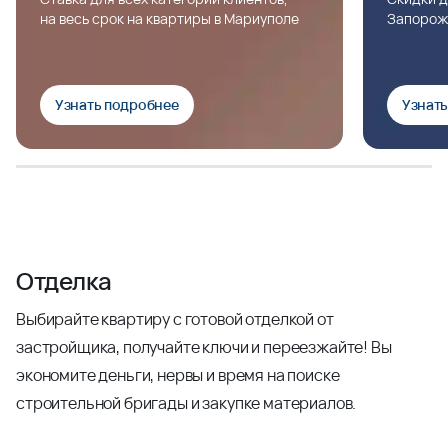
на весь срок на квартиры в Мариуполе
Запорож
Узнать подробнее
Узнат
Отделка
Выбирайте квартиру с готовой отделкой от
застройщика, получайте ключи и переезжайте! Вы
экономите деньги, нервы и время на поиске
строительной бригады и закупке материалов.