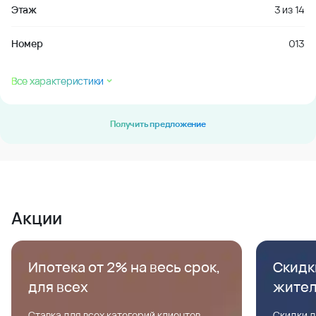
Этаж
3
из
14
Номер
013
Все характеристики
Получить предложение
Акции
Ипотека от 2% на весь срок,
Скидк
для всех
жите
Ставка для всех категорий клиентов,
Скидки д