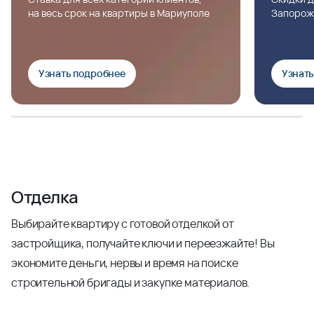
на весь срок на квартиры в Мариуполе
Запорож
Узнать подробнее
Узнат
Отделка
Выбирайте квартиру с готовой отделкой от
застройщика, получайте ключи и переезжайте! Вы
экономите деньги, нервы и время на поиске
строительной бригады и закупке материалов.