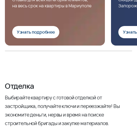
на весь срок на квартиры в Мариуполе
Запорож
Узнать подробнее
Узнат
Отделка
Выбирайте квартиру с готовой отделкой от
застройщика, получайте ключи и переезжайте! Вы
экономите деньги, нервы и время на поиске
строительной бригады и закупке материалов.