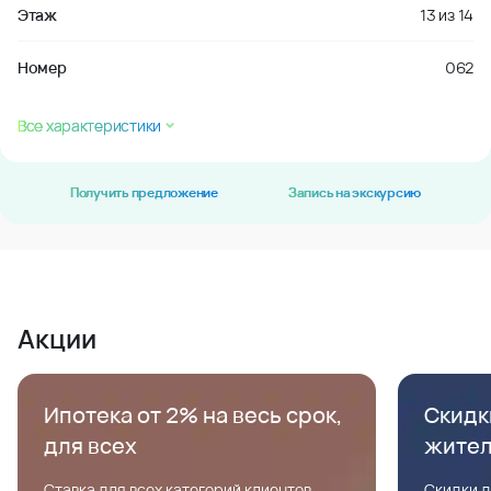
Этаж
13
из
14
Номер
062
Все характеристики
Получить предложение
Запись на экскурсию
Акции
Ипотека от 2% на весь срок,
Скидк
для всех
жите
Ставка для всех категорий клиентов,
Скидки д