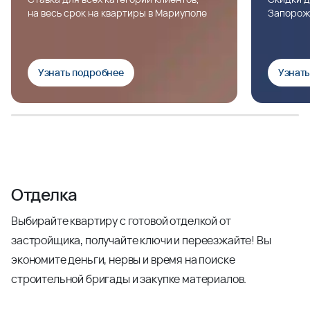
на весь срок на квартиры в Мариуполе
Запорож
Узнать подробнее
Узнат
Отделка
Выбирайте квартиру с готовой отделкой от
застройщика, получайте ключи и переезжайте! Вы
экономите деньги, нервы и время на поиске
строительной бригады и закупке материалов.