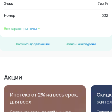
Этаж
7
из
14
Номер
032
Все характеристики
Получить предложение
Запись на экскурсию
Акции
Ипотека от 2% на весь срок,
Скидк
для всех
жите
Ставка для всех категорий клиентов,
Скидки д