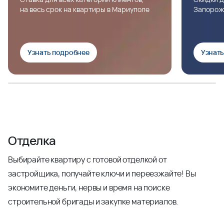
на весь срок на квартиры в Мариуполе
Запорож
Узнать подробнее
Узнат
Отделка
Выбирайте квартиру с готовой отделкой от
застройщика, получайте ключи и переезжайте! Вы
экономите деньги, нервы и время на поиске
строительной бригады и закупке материалов.