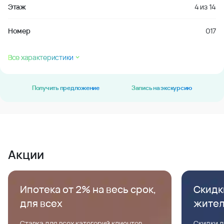
Этаж
4
из
14
Номер
017
Все характеристики
Получить предложение
Запись на экскурсию
Акции
Ипотека от 2% на весь срок,
Скидк
для всех
жите
Ставка для всех категорий клиентов,
Скидки д