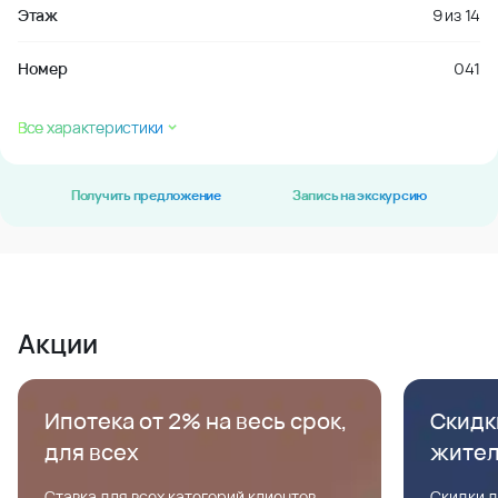
Этаж
9
из
14
Номер
041
Все характеристики
Получить предложение
Запись на экскурсию
Акции
Ипотека от 2% на весь срок,
Скидк
для всех
жите
Ставка для всех категорий клиентов,
Скидки д