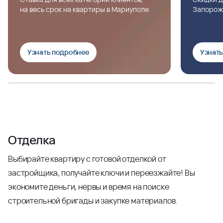
на весь срок на квартиры в Мариуполе
Запорож
Узнать подробнее
Узнат
Отделка
Выбирайте квартиру с готовой отделкой от
застройщика, получайте ключи и переезжайте! Вы
экономите деньги, нервы и время на поиске
строительной бригады и закупке материалов.