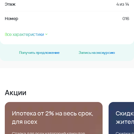
Этаж
4
из
14
Номер
016
Все характеристики
Получить предложение
Запись на экскурсию
Акции
Ипотека от 2% на весь срок,
Скидк
для всех
жите
Ставка для всех категорий клиентов,
Скидки д