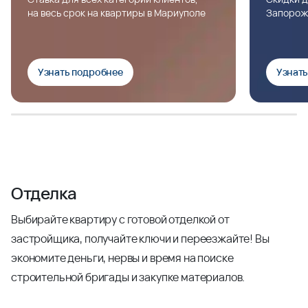
на весь срок на квартиры в Мариуполе
Запорож
Узнать подробнее
Узнат
Отделка
Выбирайте квартиру с готовой отделкой от
застройщика, получайте ключи и переезжайте! Вы
экономите деньги, нервы и время на поиске
строительной бригады и закупке материалов.