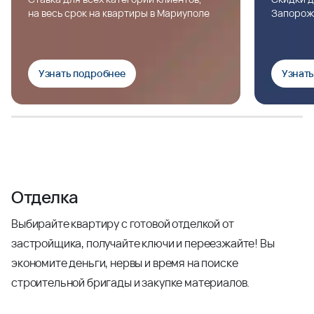
на весь срок на квартиры в Мариуполе
Запорож
Узнать подробнее
Узнат
Отделка
Выбирайте квартиру с готовой отделкой от
застройщика, получайте ключи и переезжайте! Вы
экономите деньги, нервы и время на поиске
строительной бригады и закупке материалов.