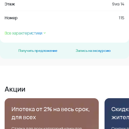
Этаж
9
из
14
Номер
115
Все характеристики
Получить предложение
Запись на экскурсию
Акции
Ипотека от 2% на весь срок,
Скидк
для всех
жите
Ставка для всех категорий клиентов,
Скидки д