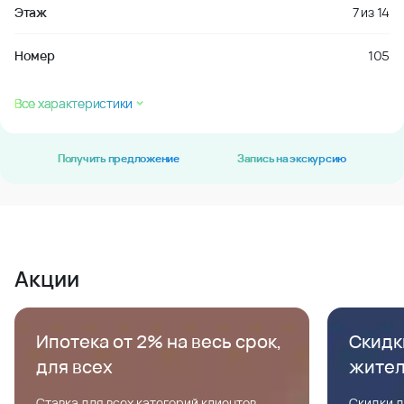
Этаж
7
из
14
Номер
105
Все характеристики
Получить предложение
Запись на экскурсию
Акции
Ипотека от 2% на весь срок,
Скидк
для всех
жите
Ставка для всех категорий клиентов,
Скидки д