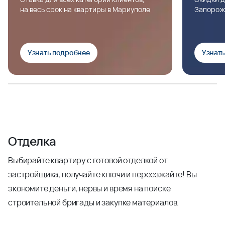
на весь срок на квартиры в Мариуполе
Запорож
Узнать подробнее
Узнат
Отделка
Выбирайте квартиру с готовой отделкой от
застройщика, получайте ключи и переезжайте! Вы
экономите деньги, нервы и время на поиске
строительной бригады и закупке материалов.