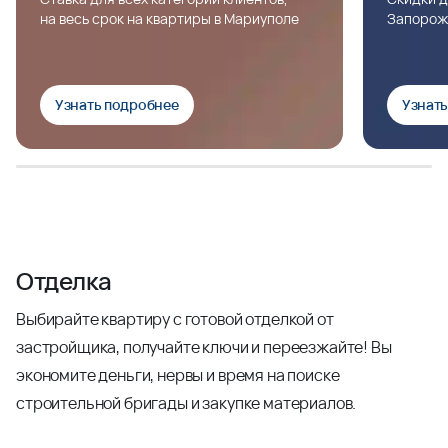
на весь срок на квартиры в Мариуполе
Запорож
Узнать подробнее
Узнат
Отделка
Выбирайте квартиру с готовой отделкой от
застройщика, получайте ключи и переезжайте! Вы
экономите деньги, нервы и время на поиске
строительной бригады и закупке материалов.