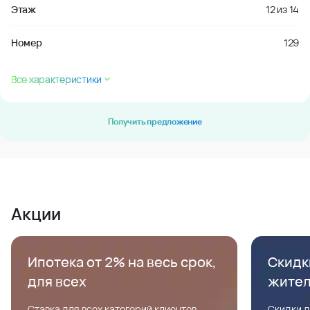
Этаж
12
из
14
Номер
129
Все характеристики
Получить предложение
Акции
Ипотека от 2% на весь срок,
Скидк
для всех
жите
Ставка для всех категорий клиентов,
Скидки д