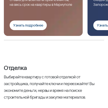
на весь срок на квартиры в Мариуполе
Запорож
Узнать подробнее
Узнат
Отделка
Выбирайте квартиру с готовой отделкой от
застройщика, получайте ключи и переезжайте! Вы
экономите деньги, нервы и время на поиске
строительной бригады и закупке материалов.