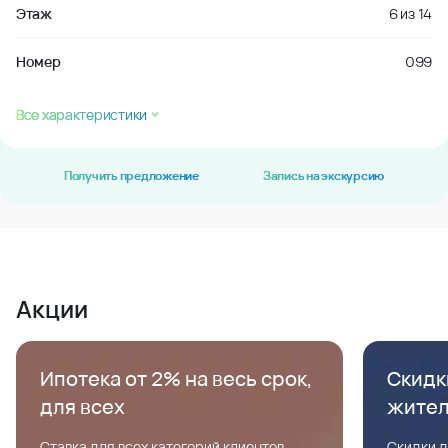
Этаж
6
из
14
Номер
099
Все характеристики
Получить предложение
Запись на экскурсию
Акции
Ипотека от 2% на весь срок,
Скидк
для всех
жите
Ставка для всех категорий клиентов,
Скидки д