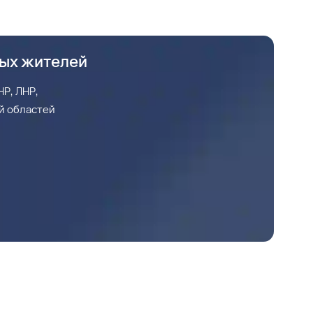
ных жителей
Р, ЛНР,
й областей