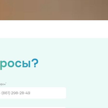
просы?
*
ефон