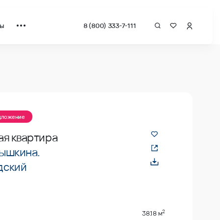
ты
8 (800) 333-7-111
едложение
ая квартира
ышкина.
дский
2
38.18 м