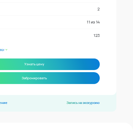
2
11
из
14
123
ики
Узнать цену
Забронировать
ение
Запись на экскурсию