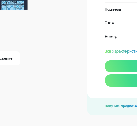
Подъезд
Этаж
Номер
Все характерист
ожение
Получить предлож