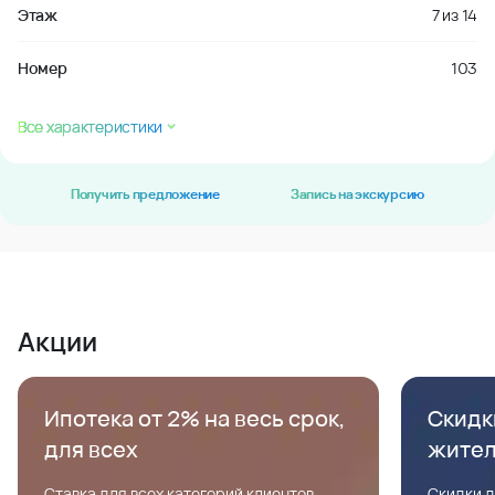
Этаж
7
из
14
Номер
103
Все характеристики
Получить предложение
Запись на экскурсию
Акции
Ипотека от 2% на весь срок,
Скидк
для всех
жите
Ставка для всех категорий клиентов,
Скидки д