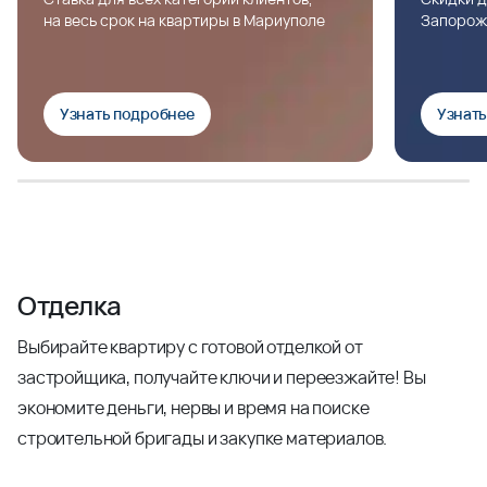
на весь срок на квартиры в Мариуполе
Запорож
Узнать подробнее
Узнат
Отделка
Выбирайте квартиру с готовой отделкой от
застройщика, получайте ключи и переезжайте! Вы
экономите деньги, нервы и время на поиске
строительной бригады и закупке материалов.