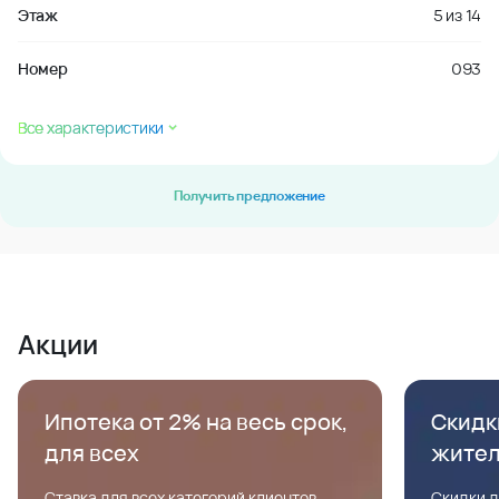
Этаж
5
из
14
Номер
093
Все характеристики
Получить предложение
Акции
Ипотека от 2% на весь срок,
Скидк
для всех
жите
Ставка для всех категорий клиентов,
Скидки д