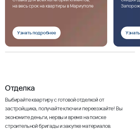
на весь срок на квартиры в Мариуполе
Запорож
Узнать подробнее
Узнат
Отделка
Выбирайте квартиру с готовой отделкой от
застройщика, получайте ключи и переезжайте! Вы
экономите деньги, нервы и время на поиске
строительной бригады и закупке материалов.