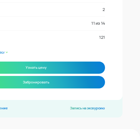
2
11
из
14
121
ики
Узнать цену
Забронировать
ение
Запись на экскурсию