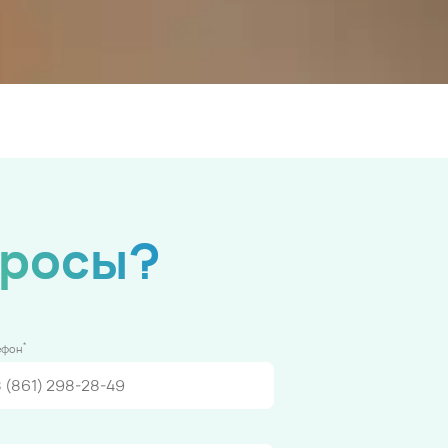
просы?
*
ефон