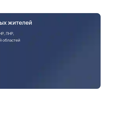
ных жителей
Р, ЛНР,
й областей