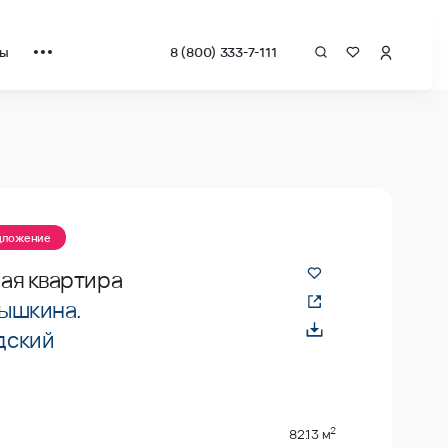
ты
8 (800) 333-7-111
едложение
ая квартира
ышкина.
дский
2
82.13 м