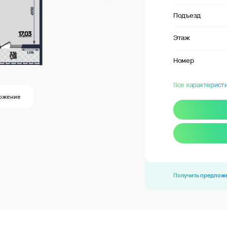
Подъезд
Этаж
Номер
Все характерист
ожение
Получить предлож