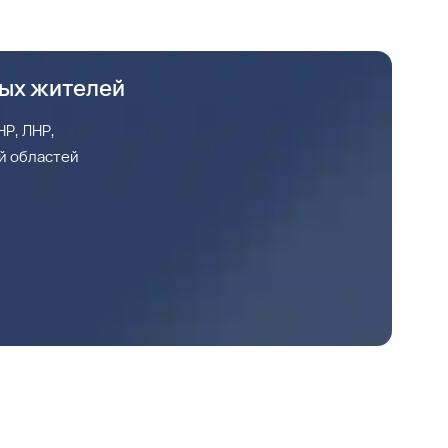
ных жителей
Р, ЛНР,
й областей