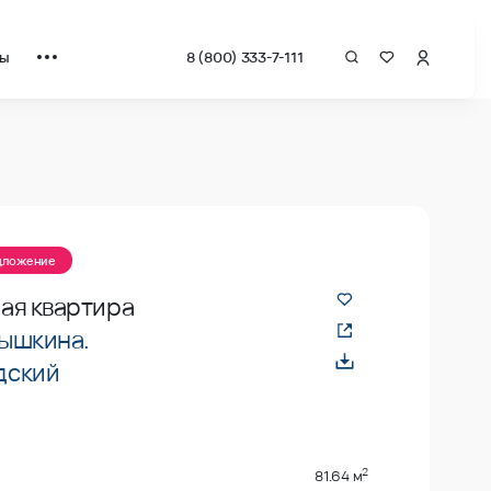
ты
8 (800) 333-7-111
едложение
ая квартира
ышкина.
дский
2
81.64 м