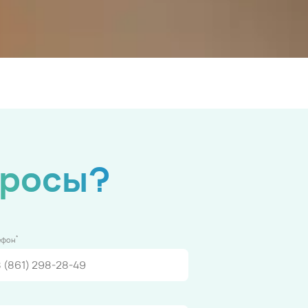
просы?
*
ефон