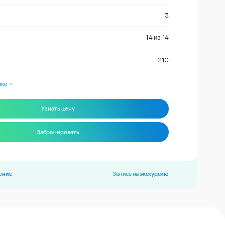
3
14
из
14
210
ики
Узнать цену
Забронировать
ение
Запись на экскурсию