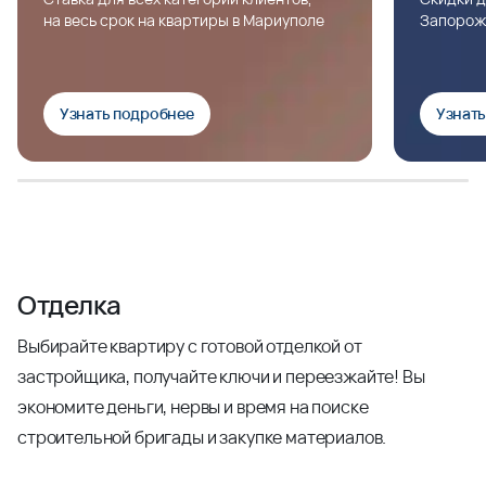
на весь срок на квартиры в Мариуполе
Запорож
Узнать подробнее
Узнат
Отделка
Выбирайте квартиру с готовой отделкой от
застройщика, получайте ключи и переезжайте! Вы
экономите деньги, нервы и время на поиске
строительной бригады и закупке материалов.