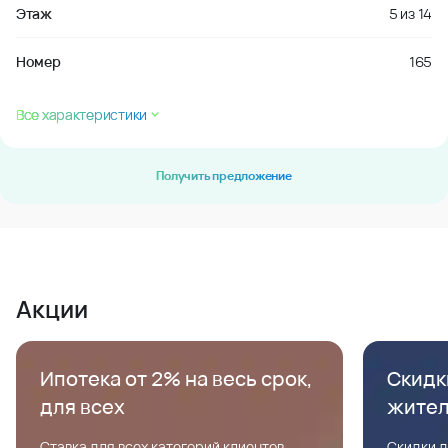
Этаж
5
из
14
Номер
165
Все характеристики
Получить предложение
Акции
Ипотека от 2% на весь срок,
Скидк
для всех
жите
Ставка для всех категорий клиентов,
Скидки д